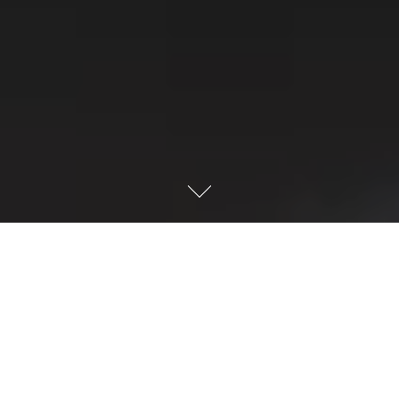
超 3000 家优秀影楼已选择樱
桃
全国TOP级影楼的共同选择 快和他们一起使用樱桃吧