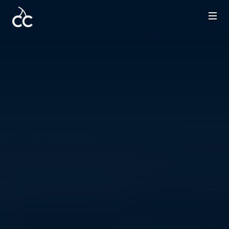
客资系统
口袋影集
ERP
营销工具
接单系统
展示系统
联系合作